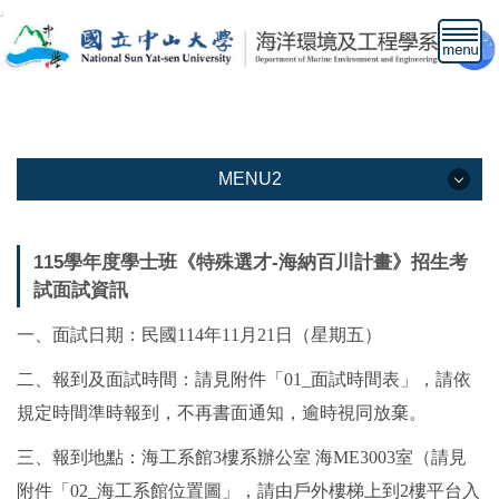
跳
到
主
要
內
容
區
MENU2
MENU2
115學年度學士班《特殊選才-海納百川計畫》招生考
試面試資訊
本系介紹
一、面試日期：民國114年11月21日（星期五）
教學資訊
二、報到及面試時間：請見附件「01_面試時間表」，請依
教職人員
規定時間準時報到，不再書面通知，逾時視同放棄。
下載專區
三、報到地點：海工系館3樓系辦公室 海ME3003室（請見
高中生專區網頁
附件「02
_
海工系館位置圖」，請由戶外樓梯上到2樓平台入