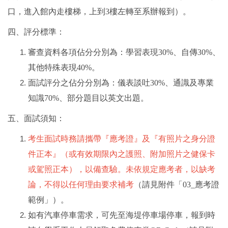
口，進入館內走樓梯，上到3樓左轉至系辦報到）。
離岸風電海事工程碩士班網頁
四、評分標準：
海事工程學程網頁
審查資料各項佔分分別為：學習表現30%、自傳30%、
系友交流
其他特殊表現40%。
臉書專區
面試評分之佔分分別為：儀表談吐30%、通識及專業
知識70%、部分題目以英文出題。
五、面試須知：
考生面試時務請攜帶『應考證』及『有照片之身分證
件正本』（或有效期限內之護照、附加照片之健保卡
或駕照正本），以備查驗。未依規定應考者，以缺考
論，不得以任何理由要求補考
（請見附件「03
_
應考證
範例」）。
如有汽車停車需求，可先至海堤停車場停車，報到時