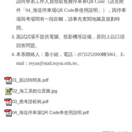
請向學系工作人員領取免費停車券QR Code（請見附
件「04
_
海堤停車場QR Code券使用說明」），因停車
場與考場間有一段距離，請事先查閱地圖及規劃時
間。
面試試場不提供電腦、投影機等設備，原則上以口頭
回答問題。
本系聯絡人：蕭小姐，電話：(07)5252000轉5061、E-
mail：
reyan@mail.nsysu.edu.tw
。
01_面試時間表.pdf
02_海工系館位置圖.jpg
03_應考證範例.pdf
04_海堤停車場QR Code券使用說明.pdf