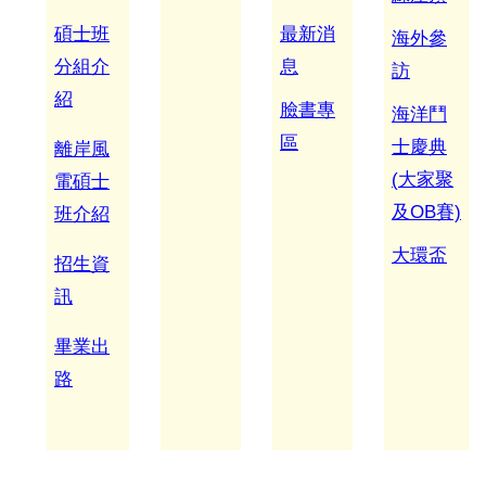
離岸風電海事工程碩士班網頁
碩士班
最新消
海外參
分組介
息
訪
海事工程學程網頁
紹
臉書專
海洋鬥
系友交流
區
士慶典
離岸風
臉書專區
(
大家聚
電碩士
及OB
賽)
班介
紹
大
環盃
招生資
訊
畢業出
路