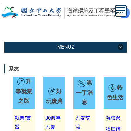
跳
到
主
要
內
容
區
MENU2
MENU2
系友
本系介紹
升
第
特
教學資訊
好
學就業
一手消
色生活
之路
玩慶典
息
教職人員
下載專區
就業/
實
30
週年
系友交
海環營
習
流
高中生專區網頁
系慶
綠屋頂