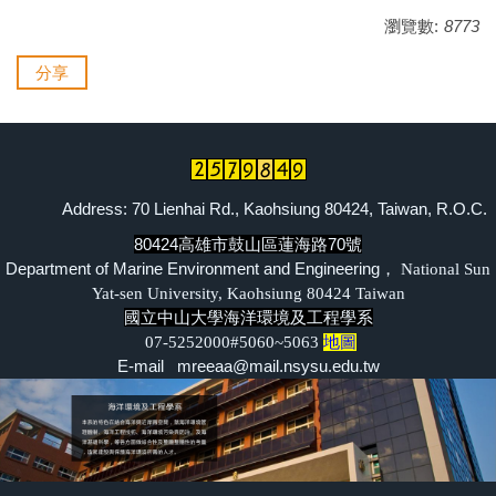
瀏覽數:
8773
分享
Address: 70 Lienhai Rd., Kaohsiung 80424, Taiwan, R.O.C.
80424高雄市鼓山區蓮海路70號
Department of Marine Environment and Engineering，
National Sun
Yat-sen University, Kaohsiung 80424 Taiwan
國立中山大學海洋環境及工程學系
07-5252000#5060~5063
地圖
E-mail mreeaa@mail.nsysu.edu.tw