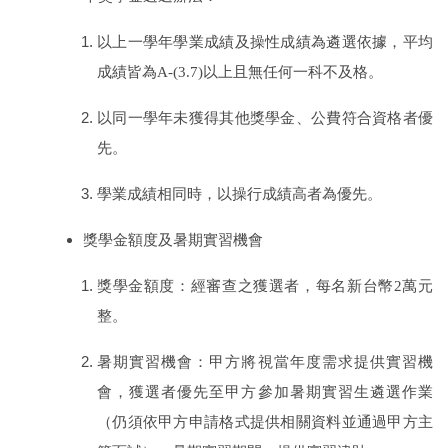
離岸風電海事工程碩士班網頁
以上一學年學業成績及操性成績為遴選依據，平均
海事工程學程網頁
成績皆為
A-(3.7)
以上且無任何一科不及格。
系友交流
以同一學年未獲得其他獎學金、公費符合資格者優
先。
臉書專區
學業成績相同時，以操行成績高者為優先。
獎學金額度及暑期實習機會
獎學金額度：經審查之獲選者，每名新台幣
2
萬元
整。
暑期實習機會：甲方將視當年度需求提供實習機
會，獲選者優先至甲方參加暑期實習生遴選作業
（仍須依甲方申請格式提供相關資料並通過甲方主