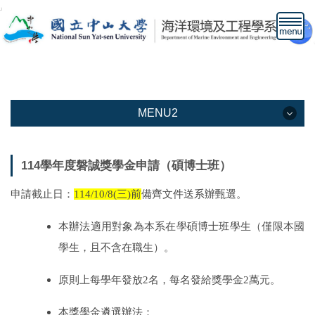
跳
到
主
要
內
容
區
MENU2
MENU2
114學年度磐誠獎學金申請（碩博士班）
本系介紹
申請截止日：
114/10/8(三)前
備齊文件送系辦甄選。
教學資訊
本辦法適用對象為本系在學碩博士班學生（僅限本國
教職人員
學生，且不含在職生）。
下載專區
原則上每學年發放
2
名，每名發給獎學金
2
萬元。
高中生專區網頁
本獎學金遴選辦法：