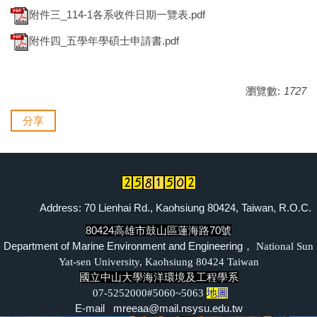
附件三_114-1各系收件日期一覽表.pdf
離岸風電海事工程碩士班網頁
附件四_五學年學碩士申請書.pdf
海事工程學程網頁
系友交流
瀏覽數:
1727
臉書專區
分享
Address: 70 Lienhai Rd., Kaohsiung 80424, Taiwan, R.O.C.
80424高雄市鼓山區蓮海路70號
Department of Marine Environment and Engineering，
National Sun
Yat-sen University, Kaohsiung 80424 Taiwan
國立中山大學海洋環境及工程學系
07-5252000#5060~5063
地圖
E-mail mreeaa@mail.nsysu.edu.tw