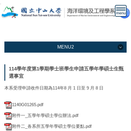
跳
到
主
要
內
容
區
MENU2
MENU2
114學年度第1學期學士班學生申請五學年學碩士生甄
選事宜
本系介紹
本系受理申請收件日期為114年8 月 1 日至 9 月 8 日
教學資訊
教職人員
1140G01265.pdf
下載專區
附件一_五學年學碩士學位辦法.pdf
附件二_各系所五學年學碩士學位要點.pdf
高中生專區網頁