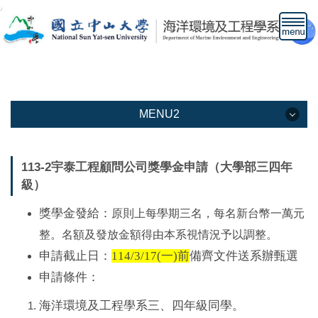
跳
到
主
要
內
容
區
MENU2
MENU2
113-2宇泰工程顧問公司獎學金申請（大學部三四年
級）
本系介紹
獎學金發給：
原則上
每學期
三
名，每名新台幣一萬元
教學資訊
整。
名額及發放金額得由本系視情況予以調整。
教職人員
申請截止日：
114/3/17(一)前
備齊文件送系辦甄選
申請條件：
下載專區
海洋環境及工程學系三、四年級同學。
高中生專區網頁