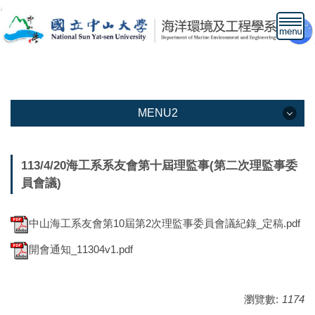
跳
到
主
要
內
容
區
MENU2
MENU2
113/4/20海工系系友會第十屆理監事(第二次理監事委
員會議)
本系介紹
教學資訊
中山海工系友會第10屆第2次理監事委員會議紀錄_定稿.pdf
教職人員
開會通知_11304v1.pdf
下載專區
瀏覽數:
1174
高中生專區網頁