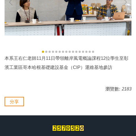
離岸風電海事工程碩士班網頁
海事工程學程網頁
系友交流
臉書專區
本系王右仁老師11月11日帶領離岸風電概論課程12位學生至彰
濱工業區哥本哈根基礎建設基金（CIP）運維基地參訪
瀏覽數:
2183
分享