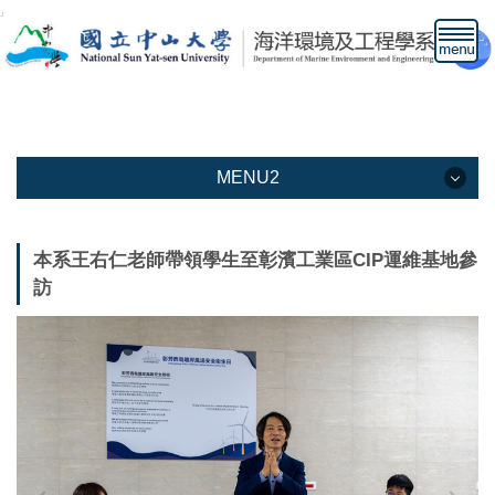
跳
到
主
要
內
容
區
MENU2
MENU2
本系王右仁老師帶領學生至彰濱工業區CIP運維基地參
訪
本系介紹
教學資訊
教職人員
下載專區
高中生專區網頁