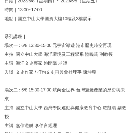
日期｜2023/6/8（星期四）~ 2023/6/9（星期五）
離岸風電海事工程碩士班網頁
時間｜13:00~17:00
地點｜國立中山大學圖資大樓10樓及3樓展示
海事工程學程網頁
系友交流
系列講座｜
場次一 : 6/8 13:30-15:00 元宇宙導遊 港市歷史時空再現
臉書專區
主持: 國立中山大學 海洋環境及工程學系 陸曉筠 副教授
主講: 海洋文史專家 姚開陽 老師
與談: 文史作家 / 打狗文史再興會社理事 陳坤毅
場次二 : 6/8 15:30-17:00 航向全世界 台灣遊艇產業的歷史與未
來
主持: 國立中山大學 西灣學院運動與健康教育中心 羅凱暘 副教
授
主講: 嘉信遊艇 李伯言經理