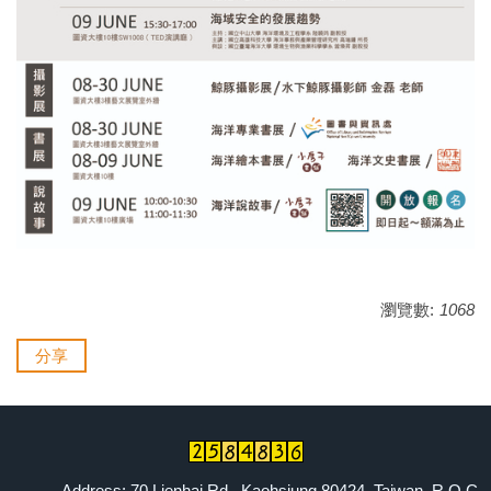
瀏覽數:
1068
分享
Address: 70 Lienhai Rd., Kaohsiung 80424, Taiwan, R.O.C.